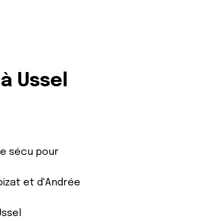
 à Ussel
lle sécu pour
oizat et d'Andrée
Ussel