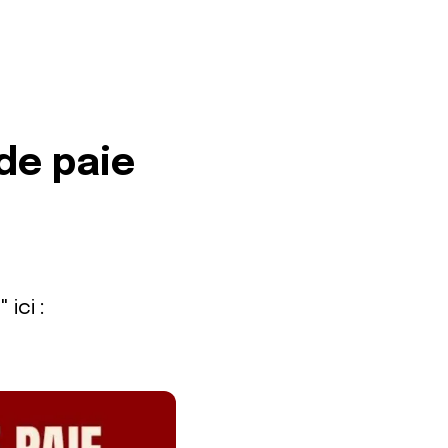
 de paie
 ici :